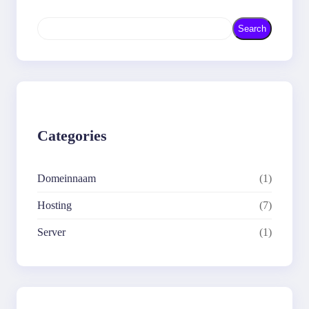
S
Search
e
a
r
c
h
Categories
Domeinnaam
(1)
Hosting
(7)
Server
(1)