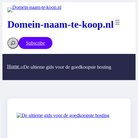
Ga
naar
de
inhoud
Domein-naam-te-koop.nl
Search
Subscribe
Home
De ultieme gids voor de goedkoopste hosting
>>