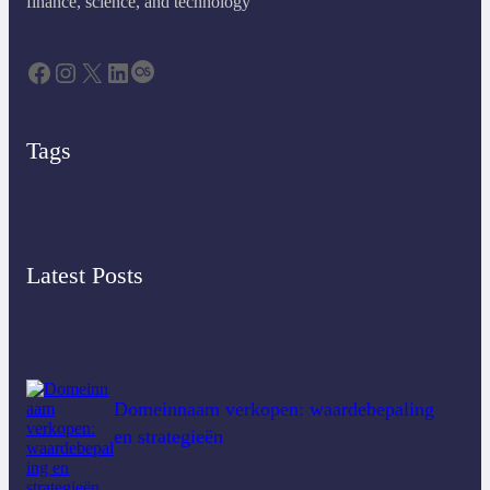
finance, science, and technology
Facebook
Instagram
X
LinkedIn
Last.fm
Tags
Latest Posts
Domeinnaam verkopen: waardebepaling
en strategieën